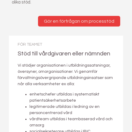
olika stöd.
Gör en förfrågan om processtöd
FÖR TEAMET
Stöd till vårdgivaren eller nämnden
Vi stödjer organisationen i utbildningssatsningar,
översyner, omorganisationer. Vi genomför
förvaltningsövergripande utbildningsinsatser som
når alla verksamheter ex alla:
enhetschefer utbildas i systematiskt
patientsäkerhetsarbete
legitimerade utbildas i ledning av en
personcentrerad vård
vårdteam utbildas i teambaserad vård och
omsorg
socialsekreterare utbildas i IBIC