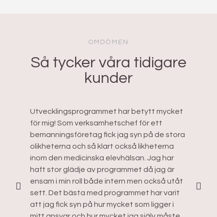
OMDÖMEN
Så tycker våra tidigare
kunder
Utvecklingsprogrammet har betytt mycket
Pr
för mig! Som verksamhetschef för ett
ko
bemanningsföretag fick jag syn på de stora
ve
olikheterna och så klart också likheterna
utv
inom den medicinska elevhälsan. Jag har
hu
haft stor glädje av programmet då jag är
fö
ensam i min roll både intern men också utåt
nö
sett. Det bästa med programmet har varit
att jag fick syn på hur mycket som ligger i
Eli
Ve
mitt ansvar och hur mycket jag själv måste