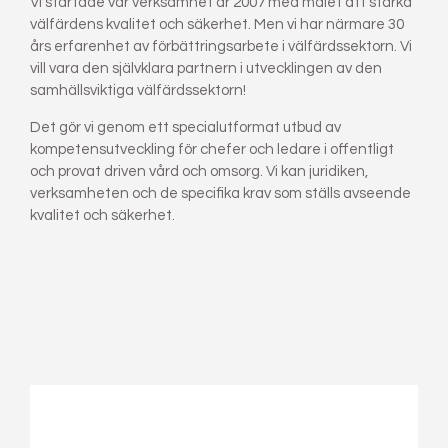
Vi startade vår verksamhet år 2007 med målet att stärka
välfärdens kvalitet och säkerhet. Men vi har närmare 30
års erfarenhet av förbättringsarbete i välfärdssektorn. Vi
vill vara den självklara partnern i utvecklingen av den
samhällsviktiga välfärdssektorn!
Det gör vi genom ett specialutformat utbud av
kompetensutveckling för chefer och ledare i offentligt
och provat driven vård och omsorg. Vi kan juridiken,
verksamheten och de specifika krav som ställs avseende
kvalitet och säkerhet.