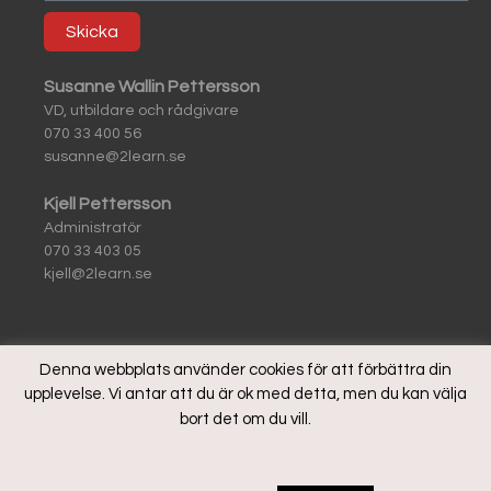
Skicka
Susanne Wallin Pettersson
VD, utbildare och rådgivare
070 33 400 56
susanne@2learn.se
Kjell Pettersson
Administratör
070 33 403 05
kjell@2learn.se
Denna webbplats använder cookies för att förbättra din
upplevelse. Vi antar att du är ok med detta, men du kan välja
© 2021 All rights reserved |
Integritetspolicy & Bokningsvillkor
|
bort det om du vill.
Vanliga frågor