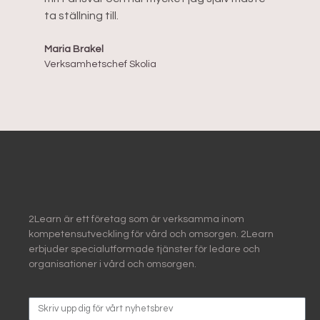
utb
ta ställning till.
Maria Brakel
Verksamhetschef Skolia
2Learn är ett företag som är verksamma inom
kompetensutveckling för vård och omsorgen. 2Learn
erbjuder specialutformade tjänster för ledare och
organisationer i vård och omsorgen.