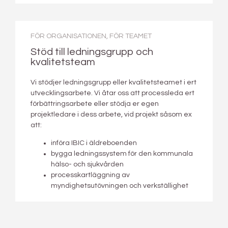
FÖR ORGANISATIONEN
,
FÖR TEAMET
Stöd till ledningsgrupp och
kvalitetsteam
Vi stödjer ledningsgrupp eller kvalitetsteamet i ert
utvecklingsarbete. Vi åtar oss att processleda ert
förbättringsarbete eller stödja er egen
projektledare i dess arbete, vid projekt såsom ex
att:
införa IBIC i äldreboenden
bygga ledningssystem för den kommunala
hälso- och sjukvården
processkartläggning av
myndighetsutövningen och verkställighet